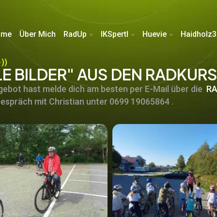
ome
Über Mich
RadUp
IKSpertl
Huevie
Haidholz3
))
E BILDER" AUS DEN RADKUR
ebot hast melde dich am besten per E-Mail über die
RA
Gespräch mit Christian unter 0699 19065864 .