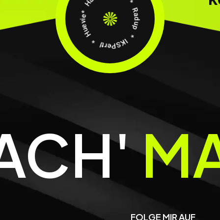
34
Radup
*
Haidholz
IKSPertl *
Huevie
*
ACH'
MA
FOLGE MIR AUF