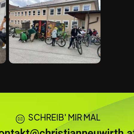
SCHREIB' MIR MAL
ontakt@christianneuwirth.a